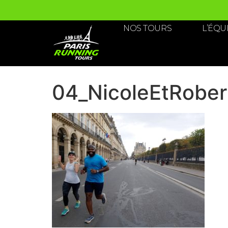
NOS TOURS
L’ÉQU
04_NicoleEtRober