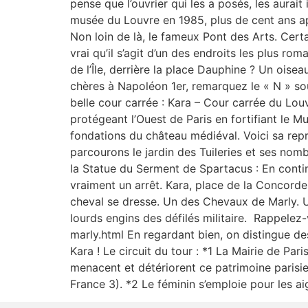
pense que l’ouvrier qui les a posés, les aurait
musée du Louvre en 1985, plus de cent ans apr
Non loin de là, le fameux Pont des Arts. Cert
vrai qu’il s’agit d’un des endroits les plus rom
de l’Île, derrière la place Dauphine ? Un oise
chères à Napoléon 1er, remarquez le « N » sou
belle cour carrée : Kara – Cour carrée du Lou
protégeant l’Ouest de Paris en fortifiant le M
fondations du château médiéval. Voici sa rep
parcourons le jardin des Tuileries et ses nom
la Statue du Serment de Spartacus : En contin
vraiment un arrêt. Kara, place de la Concorde
cheval se dresse. Un des Chevaux de Marly. Un
lourds engins des défilés militaire. Rappelez
marly.html En regardant bien, on distingue de
Kara ! Le circuit du tour : *1 La Mairie de Pa
menacent et détériorent ce patrimoine parisi
France 3). *2 Le féminin s’emploie pour les ai