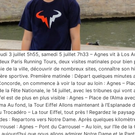
i 3 juillet 5h55, samedi 5 juillet 7h33 – Agnes vit à Los An
deux Paris Running Tours, deux visites matinales pour bien 
de la ville, découvrir de nombreux sites, connaître son his
ère sportive. Première matinée : Départ quelques minutes apr
la Concorde, on commence à voir la tour au loin : Agnes – Pl
de la Fête Nationale, le 14 juillet, avec les tribunes qui vont
el est de plus en plus visible : Agnes – Place de l’Alma avec
lma Au fond, la Tour Eiffel Allons maintenant à l’Esplanade
u Trocadéro – La tour Eiffel, tout près ! Regardez le paysag
lides : Repartons vers Notre Dame. Après quelques kilomèt
ousel : Agnes – Pont du Carrousel – Au loin, sur l’Ile de la
t aujourd’hui que nous allons admirer Notre Dame et le Pan